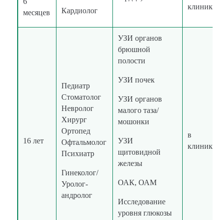
6
клинике
Кардиолог
месяцев
УЗИ органов
брюшной
полости
УЗИ почек
Педиатр
Стоматолог
УЗИ органов
Невролог
малого таза/
Хирург
мошонки
Ортопед
в
16 лет
УЗИ
Офтальмолог
клинике
щитовидной
Психиатр
железы
Гинеколог/
ОАК, ОАМ
Уролог-
андролог
Исследование
уровня глюкозы