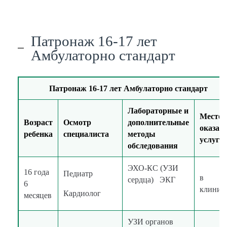
Патронаж 16-17 лет
Амбулаторно стандарт
Патронаж 16-17 лет Амбулаторно стандарт
Лабораторные и
Место
Возраст
Осмотр
дополнительные
оказан
ребенка
специалиста
методы
услуги
обследования
ЭХО-КС (УЗИ
16 года
Педиатр
в
сердца) ЭКГ
6
клиник
Кардиолог
месяцев
УЗИ органов