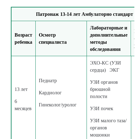
Патронаж 13-14 лет Амбулаторно стандарт
Лабораторные и
М
Возраст
Осмотр
дополнительные
о
ребенка
специалиста
методы
ус
обследования
ЭХО-КС (УЗИ
сердца) ЭКГ
Педиатр
УЗИ органов
13 лет
брюшной
Кардиолог
в
полости
6
к
Гинеколог/уролог
месяцев
УЗИ почек
УЗИ малого таза/
органов
мошонки