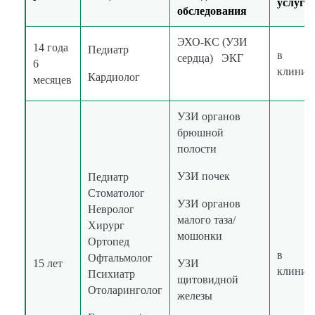
услуги
обследования
ЭХО-КС (УЗИ
14 года
Педиатр
в
сердца) ЭКГ
6
клиник
Кардиолог
месяцев
УЗИ органов
брюшной
полости
УЗИ почек
Педиатр
Стоматолог
УЗИ органов
Невролог
малого таза/
Хирург
мошонки
Ортопед
в
Офтальмолог
15 лет
УЗИ
клиник
Психиатр
щитовидной
Отоларинголог
железы