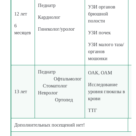
Педиатр
УЗИ органов
12 лет
брюшной
Кардиолог
в
полости
6
к
Гинеколог/уролог
месяцев
УЗИ почек
УЗИ малого таза/
органов
мошонки
Педиатр
ОАК, ОАМ
Офтальмолог
Исследование
Стоматолог
в
13 лет
уровня глюкозы в
Невролог
к
крови
Ортопед
ТТГ
Дополнительных посещений нет!