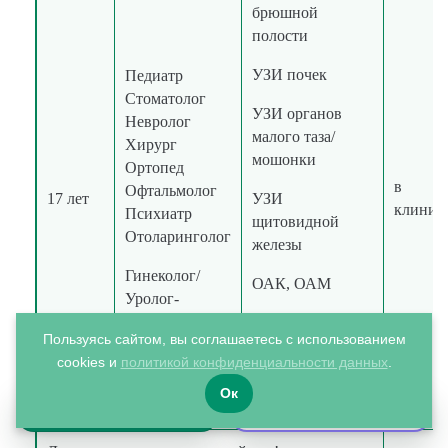
брюшной
полости
УЗИ почек
Педиатр
Стоматолог
УЗИ органов
Невролог
малого таза/
Хирург
мошонки
Ортопед
в
Офтальмолог
17 лет
УЗИ
клиник
Психиатр
щитовидной
Отоларинголог
железы
Гинеколог/
ОАК, ОАМ
Уролог-
андролог
Исследование
Пользуясь сайтом, вы соглашаетесь с использованием
уровня глюкозы
cookies и
политикой конфиденциальности данных
.
в крови
Ок
Чат
Записаться
ТТГ, Т3, Т4св