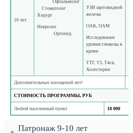
Офтальмолог
УЗИ щитовидной
Стоматолог
железы
Хирург
в
10 лет
к
ОАК, ОАМ
Невролог
Ортопед
Исследование
уровня глюкозы в
крови
ТТГ, Т3, Т4св,
Холестерин
Дополнительных посещений нет!
СТОИМОСТЬ ПРОГРАММЫ, РУБ
Любой населенный пункт
18 000
Патронаж 9-10 лет