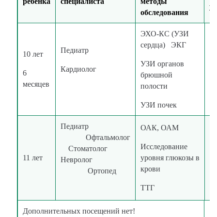
ребенка
специалиста
методы
ус
обследования
ЭХО-КС (УЗИ
сердца) ЭКГ
Педиатр
10 лет
УЗИ органов
в
Кардиолог
6
брюшной
к
месяцев
полости
УЗИ почек
Педиатр
ОАК, ОАМ
Офтальмолог
Исследование
Стоматолог
в
11 лет
уровня глюкозы в
Невролог
к
крови
Ортопед
ТТГ
Дополнительных посещений нет!