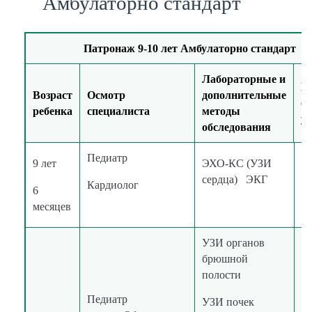
Амбулаторно стандарт
Патронаж 9-10 лет Амбулаторно стандарт
Лабораторные и
М
Возраст
Осмотр
дополнительные
о
ребенка
специалиста
методы
ус
обследования
Педиатр
9 лет
ЭХО-КС (УЗИ
в
сердца) ЭКГ
Кардиолог
6
к
месяцев
УЗИ органов
брюшной
полости
Педиатр
УЗИ почек