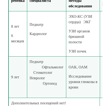
ребенка
специалиста
методы
ус
обследования
ЭХО-КС (УЗИ
сердца) ЭКГ
Педиатр
8 лет
УЗИ органов
в
Кардиолог
6
брюшной
к
месяцев
полости
УЗИ почек
Педиатр
Офтальмолог
ОАК, ОАМ
Стоматолог
в
Исследование
9 лет
Невролог
к
уровня глюкозы в
Ортопед
крови
Дополнительных посещений нет!