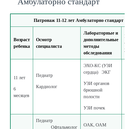
Амбулаторно стандарт
Патронаж 11-12 лет Амбулаторно стандарт
Лабораторные и
М
Возраст
Осмотр
дополнительные
о
ребенка
специалиста
методы
ус
обследования
ЭХО-КС (УЗИ
сердца) ЭКГ
Педиатр
11 лет
УЗИ органов
в
Кардиолог
6
брюшной
к
месяцев
полости
УЗИ почек
Педиатр
ОАК, ОАМ
Офтальмолог