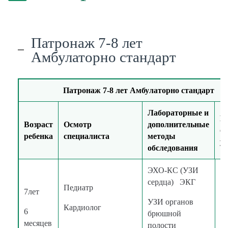
Патронаж 7-8 лет
Амбулаторно стандарт
Патронаж 7-8 лет Амбулаторно стандарт
Лабораторные и
М
Возраст
Осмотр
дополнительные
о
ребенка
специалиста
методы
ус
обследования
ЭХО-КС (УЗИ
сердца) ЭКГ
Педиатр
7лет
УЗИ органов
в
Кардиолог
6
брюшной
к
месяцев
полости