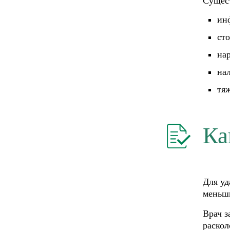
Сущест
инф
ст
на
нал
тя
Ка
Для уд
меньши
Врач з
раскол