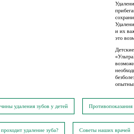
Удалени
прибега
сохрани
Удалени
и их ва
это воз
Детские
«Ультра
возможн
необход
безболе
опытны
чины удаления зубов у детей
Противопоказания 
 проходит удаление зуба?
Советы наших врачей