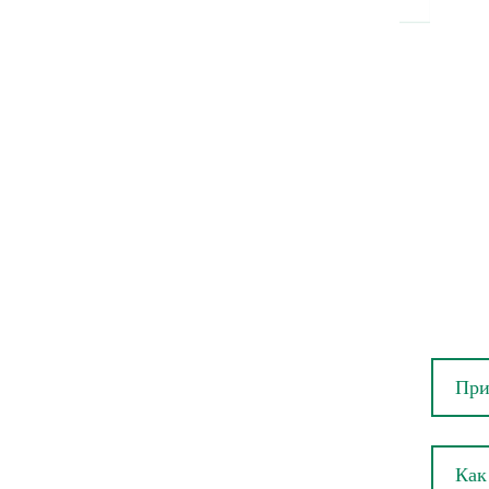
При
Как