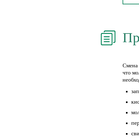
Пр
Смена 
что мо
необхо
за
кис
мол
пе
св