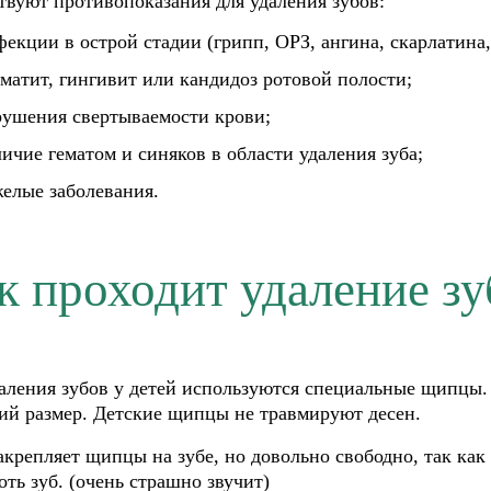
вуют противопоказания для удаления зубов:
екции в острой стадии (грипп, ОРЗ, ангина, скарлатина,
оматит, гингивит или кандидоз ротовой полости;
рушения свертываемости крови;
ичие гематом и синяков в области удаления зуба;
желые заболевания.
к проходит удаление зу
аления зубов у детей используются специальные щипцы.
й размер. Детские щипцы не травмируют десен.
акрепляет щипцы на зубе, но довольно свободно, так как
оть зуб. (очень страшно звучит)