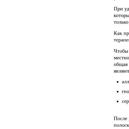
При уд
которы
только
Как пр
терапе
Чтобы 
местно
общая 
являют
ал
гн
се
После 
полоск