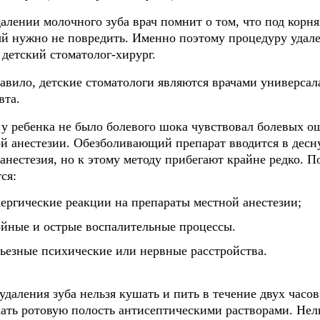
алении молочного зуба врач помнит о том, что под корня
й нужно не повредить. Именно поэтому процедуру удале
 детский стоматолог-хирург.
авило, детские стоматологи являются врачами универса
вта.
у ребенка не было болевого шока чувствовал болевых о
й анестезии. Обезболивающий препарат вводится в десн
анестезия, но к этому методу прибегают крайне редко. П
ся:
лергические реакции на препараты местной анестезии;
ойные и острые воспалительные процессы.
рьезные психические или нервные расстройства.
удаления зуба нельзя кушать и пить в течение двух часов
ать ротовую полость антисептическими растворами. Нель