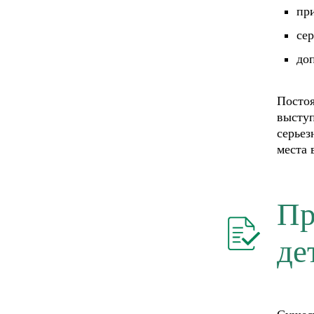
пр
се
до
Постоя
выступ
серьез
места 
Пр
де