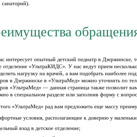
, санаторий).
еимущества обращения
ас интересует опытный детский педиатр в Дзержинске, 
е отделение «УльтраКИДС». У нас ведут прием несколько
делить нагрузку на врачей, а вам подобрать наиболее по
ров в Дзержинске в «УльтраМед» можно уточнить по тел
ров «УльтраМед» — данная страница также позволит ва
жно в специальном разделе или заполнив форму с вопро
того «УльтраМед» рад вам предложить еще массу преим
мфортные условия, располагающие к доверию у маленьких
ельный вход в детское отделение;