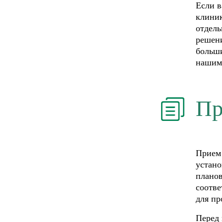
Если в
клиник
отдель
решени
больши
нашим
Пр
Прием 
устано
планов
соотве
для пр
Перед 