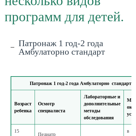
несколько видов
программ для детей.
Патронаж 1 год-2 года
Амбулаторно стандарт
Патронаж 1 год-2 года Амбулаторно стандарт
Лабораторные и
Мес
Возраст
Осмотр
дополнительные
ока
ребенка
специалиста
методы
усл
обследования
15
в
Педиатр