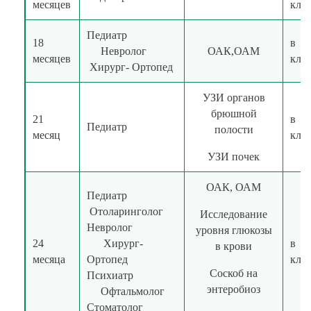
месяцев
кли
Педиатр
18
в
Невролог
ОАК,ОАМ
месяцев
кли
Хирург- Ортопед
УЗИ органов
брюшной
21
в
Педиатр
полости
месяц
кли
УЗИ почек
ОАК, ОАМ
Педиатр
Отоларинголог
Исследование
Невролог
уровня глюкозы
24
Хирург-
в
в крови
месяца
Ортопед
кли
Соскоб на
Психиатр
энтеробиоз
Офтальмолог
Стоматолог