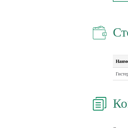
Ст
Наиме
Гисте
Ко