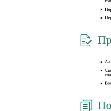
гон
Пе
Пе
Пр
Ал
Са
со
Во
По