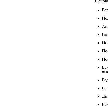
Основн
Бе
По
Ан
Во
По
По
По
Ес
вы
Ро
Бы
Ди
Ес