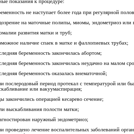
ые показания к процедуре:
ременность не наступает более года при регулярной поло
дозрение на маточные полипы, миомы, эндометриоз или 
омалии развития матки и труб;
зможное наличие спаек в матке и фаллопиевых трубах;
следняя беременность закончилась абортом;
следняя беременность закончилась неудачно на малом сро
следняя беременность оказалась внематочной;
ли послеродовый период протекал с температурой или бы
скабливание или вакуумаспирация;
ды закончились операцией кесарево сечение;
ли выскабливания полости матки;
агностирован наружный эндометриоз;
ли проведено лечение воспалительных заболеваний органо