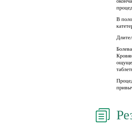
оконча
процед
В поло
катете
Длител
Болева
Кровян
ощущен
табле
Процед
привыч
Ре