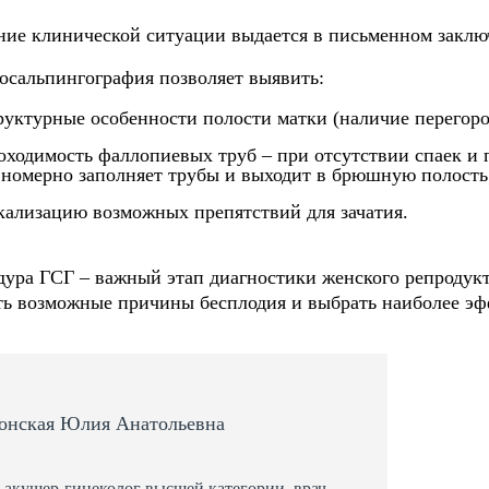
ие клинической ситуации выдается в письменном заклю
осальпингография позволяет выявить:
руктурные особенности полости матки (наличие перегоро
оходимость фаллопиевых труб – при отсутствии спаек и 
вномерно заполняет трубы и выходит в брюшную полость
кализацию возможных препятствий для зачатия.
ура ГСГ – важный этап диагностики женского репродукт
ь возможные причины бесплодия и выбрать наиболее эф
онская Юлия Анатольевна
 акушер-гинеколог высшей категории, врач