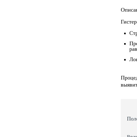
Описан
Гистер
Ст
Пр
ра
Ло
Процед
выявит
Пол
Врач