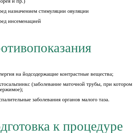
орея и пр.)
ред назначением стимуляции овуляции
ред инсеменацией
отивопоказания
лергия на йодсодержащие контрастные вещества;
ктосальпинкс (заболевание маточной трубы, при котором 
держимое);
спалительные заболевания органов малого таза.
дготовка к процедуре