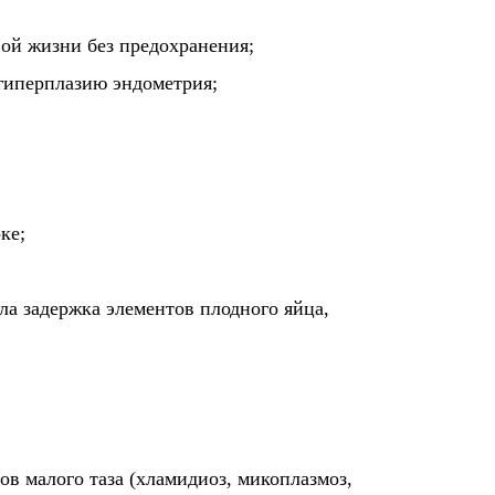
вой жизни без предохранения;
гиперплазию эндометрия;
ке;
ла задержка элементов плодного яйца,
в малого таза (хламидиоз, микоплазмоз,