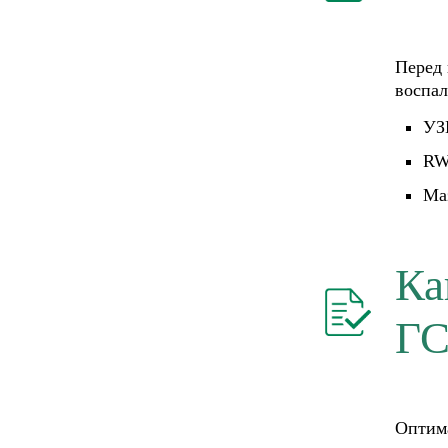
Перед 
воспал
УЗ
RW
Ма
Ка
ГС
Оптима